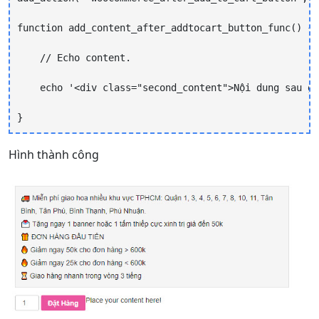
function add_content_after_addtocart_button_func() {

    // Echo content.

    echo '<div class="second_content">Nội dung sau gi
}
Hình thành công