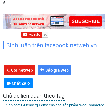
t
6…
Bình luận trên facebook netweb.vn
Gọi netweb
Báo giá web
Chát Zalo
Chủ đề liên quan theo Tag
Kích hoạt Gutenberg Editor cho các sản phẩm WooCommerce