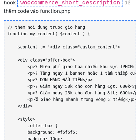
woocommerce_short_description
hook
để
thêm code vào function.php
// them noi dung truoc gio hang

function my_content( $content ) {

    $content .= '<div class="custom_content">

    <div class="offer-box">

        <p>? Miễn phí giao hoa nhiều khu vực TPHCM: Q
        <p>? Tặng ngay 1 banner hoặc 1 tấm thiếp cực 
        <p>? ĐƠN HÀNG ĐẦU TIÊN</p>

        <p>? Giảm ngay 50k cho đơn hàng &gt; 600k</p>

        <p>? Giảm ngay 25k cho đơn hàng &lt; 600k</p>

        <p>⏳ Giao hàng nhanh trong vòng 3 tiếng</p>

    </div>

    <style>

        .offer-box {

        background: #f5f5f5;

        padding: 10px;
