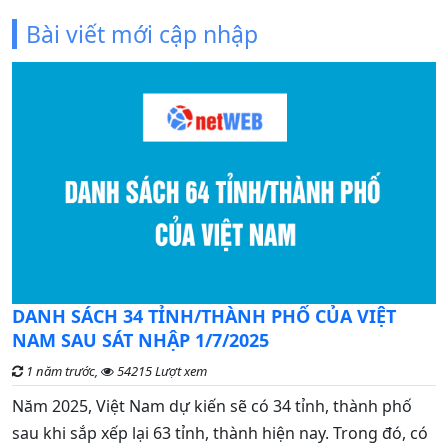
Bài viết mới cập nhập
C
DANH SÁCH 34 TỈNH/THÀNH PHỐ CỦA VIỆT
đ
NAM SAU SÁT NHẬP 1/7/2025
1 năm trước,
54215 Lượt xem
G
Năm 2025, Việt Nam dự kiến sẽ có 34 tỉnh, thành phố
n
sau khi sắp xếp lại 63 tỉnh, thành hiện nay. Trong đó, có