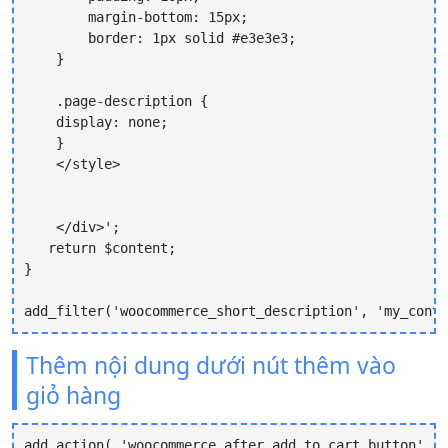
        margin-bottom: 15px;

        border: 1px solid #e3e3e3;

    }

    .page-description {

    display: none;

    }

    </style>

    </div>';

   return $content;

}

Thêm nội dung dưới nút thêm vào
giỏ hàng
add_action( 'woocommerce_after_add_to_cart_button', '