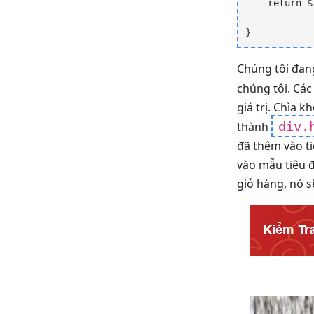
    return $fragments;

}
Chúng tôi đang
chúng tôi. Cá
giá trị. Chìa 
div.
thành
đã thêm vào ti
vào mẫu tiêu đ
giỏ hàng, nó s