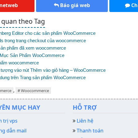
 netweb
Báo giá web
Ch
n quan theo Tag
enberg Editor cho các sản phẩm WooCommerce
lds trong trang checkout của woocommerce
hị sản phẩm đã xem woocommerce
h Mục Sản Phẩm WooCommerce
Phẩm woocommerce
 tượng vào nút Thêm vào giỏ hàng – WooCommerce
ội dung trên Trang sản phẩm WooCommerce
,
merce
Woocommerce
YÊN MỤC HAY
HỖ TRỢ
 trị vps
Liên hệ
g dẫn mail
Thanh toán