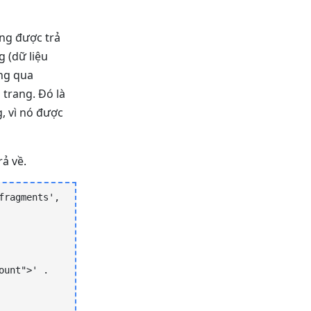
ng được trả
 (dữ liệu
ông qua
 trang. Đó là
, vì nó được
rả về.
ragments', 