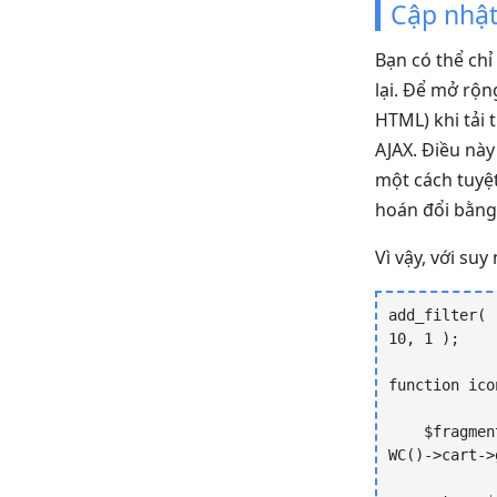
Cập nhật
Bạn có thể ch
lại. Để mở rộ
HTML) khi tải
AJAX. Điều này
một cách tuyệt
hoán đổi bằng 
Vì vậy, với su
add_filter( 
10, 1 );

function ico
    $fragments['div.header-cart-count'] = '<div class="header-cart-count">' . 
WC()->cart->