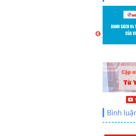
 tạo user thành viên và quản lý đơn
512 Lượt xem
iết này, netweb sẽ hướng dẫn các bạn tạo
viên và đặt hàng quản lý đơn hàng trong
ce Thêm mới…
Bình luậ