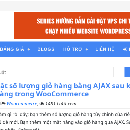
BẢNG GIÁ
BLOGS
HỖ TRỢ
LIÊN HỆ
ật số lượng giỏ hàng bằng AJAX sau 
 hàng trong WooCommerce
,
Woocommerce
,
1481 Lượt xem
làm gì rồi đấy; bạn thêm số lượng giỏ hàng tùy chỉnh của r
hủ đề mới. Bạn thêm một mặt hàng vào giỏ hàng qua AJAX. S