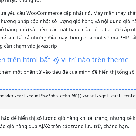
p nhật. Không tốt!
hưa
yêu cầu
WooCommerce cập nhật nó. May mắn thay, thật
phương pháp cập nhật số lượng giỏ hàng và nội dung giỏ 
giỏ hàng nhỏ) và thêm các mặt hàng của riêng bạn để cập n
thể làm tất cả những điều này thông qua một số mã PHP rất
g cần chạm vào javascrip
n trên html bất kỳ vị trí nào trên theme
thêm một phần tử vào tiêu đề của mình để hiển thị tổng số
header-cart-count"><?php echo WC()->cart->get_cart_conten
hảo để hiển thị số lượng giỏ hàng khi tải trang, nhưng sẽ
ào giỏ hàng qua AJAX; trên các trang lưu trữ, chẳng hạn.