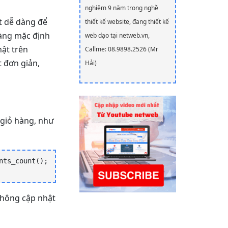
nghiệm 9 năm trong nghề
 dễ dàng để
thiết kế website, đang thiết kế
hàng mặc định
web dạo tại netweb.vn,
hật trên
Callme: 08.9898.2526 (Mr
 đơn giản,
Hải)
 giỏ hàng, như
ts_count(); 
 không cập nhật