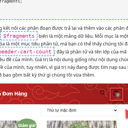
 kết nối các phân đoạn được trả lại và thêm vào các phân 
$fragments
c
biến là một mảng dữ liệu. Mỗi mục là một
khóa là một mục tiêu phần tử, mà bạn có thể thấy chúng tôi đ
header-cart-count
; đây là phần tử và tên lớp của m
êu đề của mình. Giá trị là nội dung giống như nội dung chú
ề của mình, tuy nhiên, vì giá trị này đang được tìm nạp sau
ẽ bao gồm bất kỳ thứ gì chúng tôi vừa thêm.