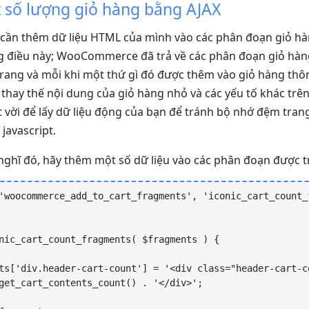
 số lượng giỏ hàng bằng AJAX
ỉ cần thêm dữ liệu HTML của mình vào các phân đoạn giỏ hà
ng điều này; WooCommerce đã trả về các phân đoạn giỏ hàng
 trang và mỗi khi một thứ gì đó được thêm vào giỏ hàng th
 thay thế nội dung của giỏ hàng nhỏ và các yếu tố khác trên
 vời để lấy dữ liệu động của bạn để tránh bộ nhớ đệm trang
javascript.
y nghĩ đó, hãy thêm một số dữ liệu vào các phân đoạn được t
'woocommerce_add_to_cart_fragments', 'iconic_cart_count_f
nic_cart_count_fragments( $fragments ) {

get_cart_contents_count() . '</div>';
