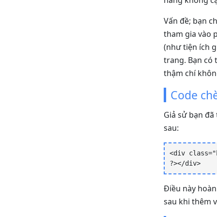
hàng không cậ
Vấn đề; bạn c
tham gia vào 
(như tiện ích 
trang. Bạn có 
thậm chí khôn
Code chè
Giả sử bạn đã 
sau:
<div class="
?></div>
Điều này hoàn 
sau khi thêm v