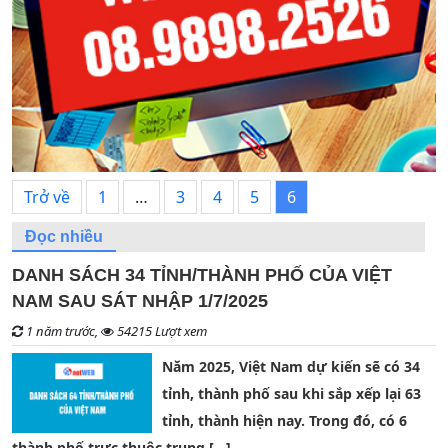
Trở về
1
…
3
4
5
6
Đọc nhiều
DANH SÁCH 34 TỈNH/THÀNH PHỐ CỦA VIỆT
NAM SAU SÁT NHẬP 1/7/2025
1 năm trước,
54215 Lượt xem
Năm 2025, Việt Nam dự kiến sẽ có 34
tỉnh, thành phố sau khi sắp xếp lại 63
tỉnh, thành hiện nay. Trong đó, có 6
thành phố trực thuộc trung […]