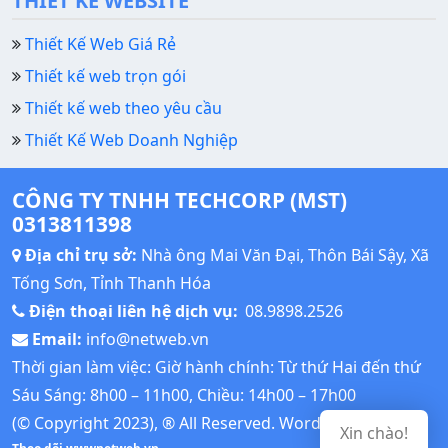
THIẾT KẾ WEBSITE
Thiết Kế Web Giá Rẻ
Thiết kế web trọn gói
Thiết kế web theo yêu cầu
Thiết Kế Web Doanh Nghiệp
CÔNG TY TNHH TECHCORP (MST)
0313811398
Địa chỉ trụ sở:
Nhà ông Mai Văn Đại, Thôn Bái Sậy, Xã
Tống Sơn, Tỉnh Thanh Hóa
Điện thoại liên hệ dịch vụ:
08.9898.2526
Email:
info@netweb.vn
Thời gian làm việc: Giờ hành chính: Từ thứ Hai đến thứ
Sáu Sáng: 8h00 – 11h00, Chiều: 14h00 – 17h00
(© Copyright 2023), ® All Reserved.
Wordpress Tutorial
Xin chào!