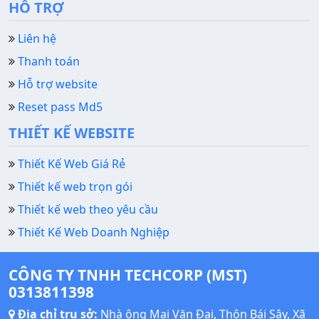
HỖ TRỢ
Liên hệ
Thanh toán
Hỗ trợ website
Reset pass Md5
THIẾT KẾ WEBSITE
Thiết Kế Web Giá Rẻ
Thiết kế web trọn gói
Thiết kế web theo yêu cầu
Thiết Kế Web Doanh Nghiệp
CÔNG TY TNHH TECHCORP (MST)
0313811398
Địa chỉ trụ sở:
Nhà ông Mai Văn Đại, Thôn Bái Sậy, Xã