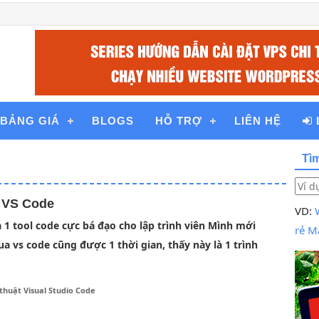
BẢNG GIÁ
BLOGS
HỖ TRỢ
LIÊN HỆ
Tì
 VS Code
VD:
à 1 tool code cực bá đạo cho lập trình viên Mình mới
rẻ
Ma
a vs code cũng được 1 thời gian, thấy này là 1 trình
]
thuật Visual Studio Code