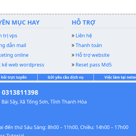
YÊN MỤC HAY
HỖ TRỢ
 trị vps
Liên hệ
g dẫn mail
Thanh toán
eting online
Hỗ trợ website
t kế web wordpress
Reset pass Md5
 hỏi trực tuyến
Gửi yêu cầu dịch vụ
Việc làm tại net
 0313811398
Bái Sậy, Xã Tống Sơn, Tỉnh Thanh Hóa
Hai đến thứ Sáu Sáng: 8h00 – 11h00, Chiều: 14h00 – 17h00
s Tutorial