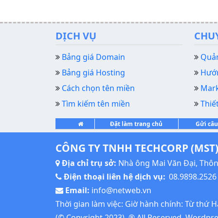
DỊCH VỤ
CHU
Bảng giá Domain
Quản
Bảng giá Hosting
Hướn
Cách chọn tên miền
Mark
Tìm kiếm tên miền
Thiế
Đặt làm trang chủ
Gửi câu
CÔNG TY TNHH TECHCORP (MST)
Địa chỉ trụ sở:
Nhà ông Mai Văn Đại, Thôn 
Điện thoại liên hệ dịch vụ:
08.9898.2526
Email:
info@netweb.vn
Thời gian làm việc: Giờ hành chính: Từ thứ 
(© Copyright 2023), ® All Reserved.
Wordpres