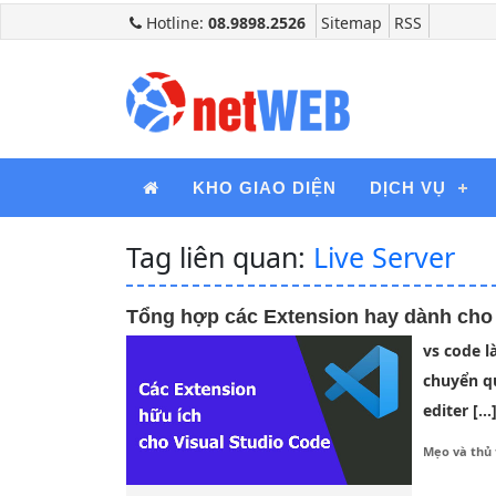
Hotline:
08.9898.2526
Sitemap
RSS
KHO GIAO DIỆN
DỊCH VỤ
Tag liên quan:
Live Server
Tổng hợp các Extension hay dành cho
vs code l
chuyển qu
editer […
Mẹo và thủ 