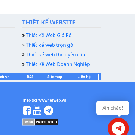
THIẾT KẾ WEBSITE
Thiết Kế Web Giá Rẻ
Thiết kế web trọn gói
Thiết kế web theo yêu cầu
Thiết Kế Web Doanh Nghiệp
web.vn
RSS
Sitemap
Liên hệ
Theo dõi wwwnetweb.vn
Xin chào!