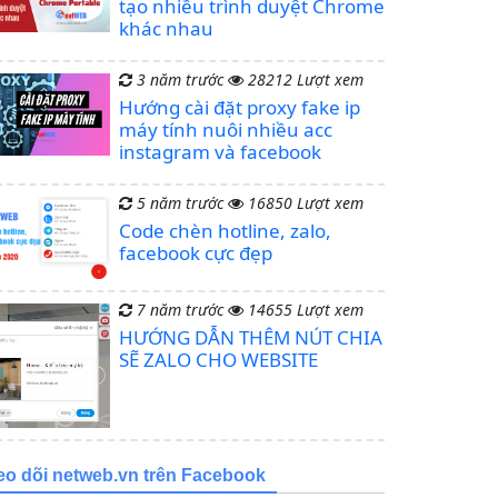
tạo nhiều trình duyệt Chrome
khác nhau
3 năm trước
28212 Lượt xem
Hướng cài đặt proxy fake ip
máy tính nuôi nhiều acc
instagram và facebook
5 năm trước
16850 Lượt xem
Code chèn hotline, zalo,
facebook cực đẹp
7 năm trước
14655 Lượt xem
HƯỚNG DẪN THÊM NÚT CHIA
SẼ ZALO CHO WEBSITE
eo dõi netweb.vn trên Facebook