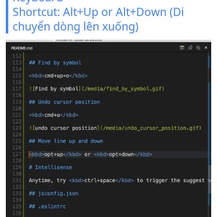
Shortcut: Alt+Up or Alt+Down (Di
chuyển dòng lên xuống)