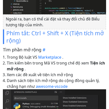
Ngoài ra, bạn có thể cài đặt và thay đổi chủ đề Biểu
tượng tệp của mình.
Phím tắt: Ctrl + Shift + X (Tiện tích mở
rộng)
Tìm phần mở rộng
#
Trong Bộ luật VS
Marketplace
.
Tìm kiếm bên trong Mã VS trong chế độ xem
Tiện ích
mở rộng
.
Xem các đề xuất về tiện ích mở rộng
Danh sách tiện ích mở rộng do cộng đồng quản lý,
chẳng hạn như
awesome-vscode