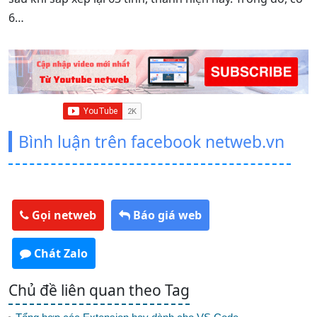
t
6…
Bình luận trên facebook netweb.vn
Gọi netweb
Báo giá web
Chát Zalo
Chủ đề liên quan theo Tag