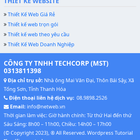
THIẾT KẾ WEBSITE
Thiết Kế Web Giá Rẻ
Thiết kế web trọn gói
Thiết kế web theo yêu cầu
Thiết Kế Web Doanh Nghiệp
CÔNG TY TNHH TECHCORP (MST)
0313811398
Địa chỉ trụ sở:
Nhà ông Mai Văn Đại, Thôn Bái Sậy, Xã
Tống Sơn, Tỉnh Thanh Hóa
Điện thoại liên hệ dịch vụ:
08.9898.2526
Email:
info@netweb.vn
Thời gian làm việc: Giờ hành chính: Từ thứ Hai đến thứ
Sáu Sáng: 8h00 – 11h00, Chiều: 14h00 – 17h00
(© Copyright 2023), ® All Reserved.
Wordpress Tutorial