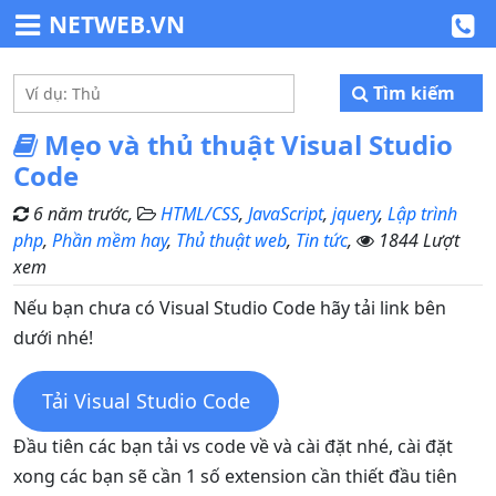
NETWEB.VN
Tìm kiếm
Mẹo và thủ thuật Visual Studio
Code
6 năm trước,
HTML/CSS
,
JavaScript
,
jquery
,
Lập trình
php
,
Phần mềm hay
,
Thủ thuật web
,
Tin tức
,
1844 Lượt
xem
Nếu bạn chưa có
Visual Studio Code
hãy tải link bên
dưới nhé!
Tải
Visual Studio Code
Đầu tiên các bạn tải vs code về và cài đặt nhé, cài đặt
xong các bạn sẽ cần 1 số extension cần thiết đầu tiên