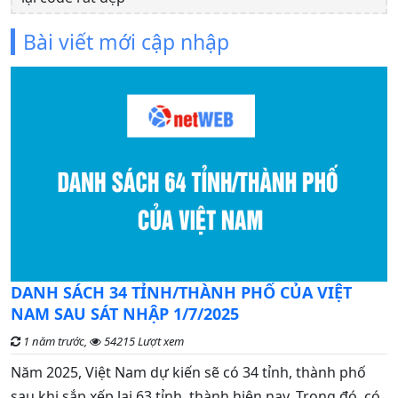
Bài viết mới cập nhập
C
DANH SÁCH 34 TỈNH/THÀNH PHỐ CỦA VIỆT
đ
NAM SAU SÁT NHẬP 1/7/2025
1 năm trước,
54215 Lượt xem
G
Năm 2025, Việt Nam dự kiến sẽ có 34 tỉnh, thành phố
n
sau khi sắp xếp lại 63 tỉnh, thành hiện nay. Trong đó, có