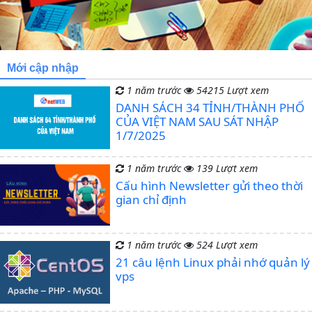
Mới cập nhập
1 năm trước
54215 Lượt xem
DANH SÁCH 34 TỈNH/THÀNH PHỐ
CỦA VIỆT NAM SAU SÁT NHẬP
1/7/2025
1 năm trước
139 Lượt xem
Cấu hình Newsletter gửi theo thời
gian chỉ định
1 năm trước
524 Lượt xem
21 câu lệnh Linux phải nhớ quản lý
vps