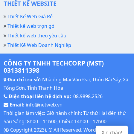
THIẾT KẾ WEBSITE
Thiết Kế Web Giá Rẻ
Thiết kế web trọn gói
Thiết kế web theo yêu cầu
Thiết Kế Web Doanh Nghiệp
CÔNG TY TNHH TECHCORP (MST)
0313811398
Địa chỉ trụ sở:
Nhà ông Mai Văn Đại, Thôn Bái Sậy, Xã
Tống Sơn, Tỉnh Thanh Hóa
Điện thoại liên hệ dịch vụ:
08.9898.2526
Email:
info@netweb.vn
Thời gian làm việc: Giờ hành chính: Từ thứ Hai đến thứ
Sáu Sáng: 8h00 – 11h00, Chiều: 14h00 – 17h00
(© Copyright 2023), ® All Reserved.
Wordpress Tutorial
Xin chào!