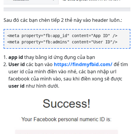
Sau đó các bạn chèn tiếp 2 thẻ này vào header luôn.:
<meta property="fb:app_id" content="App ID" />

<meta property="fb:admins" content="User ID"/>
app id
thay bằng id ứng đụng của bạn
User id
các bạn vào
https://findmyfbid.com/
để tìm
user id của mình điền vào nhé, các bạn nhập url
facebook của mình vào, sau khi điền xong sẽ được
user id
như hình dưới.