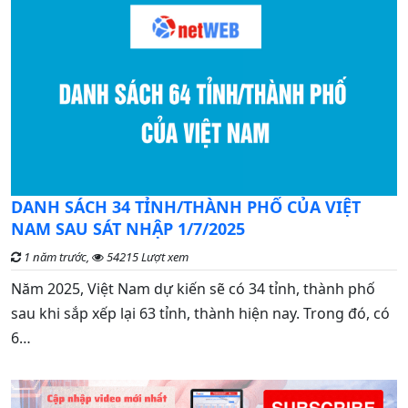
C
DANH SÁCH 34 TỈNH/THÀNH PHỐ CỦA VIỆT
đ
NAM SAU SÁT NHẬP 1/7/2025
1 năm trước,
54215 Lượt xem
G
Năm 2025, Việt Nam dự kiến sẽ có 34 tỉnh, thành phố
n
sau khi sắp xếp lại 63 tỉnh, thành hiện nay. Trong đó, có
t
6…