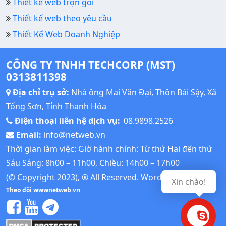
Thiết kế web trọn gói
Thiết kế web theo yêu cầu
Thiết Kế Web Doanh Nghiệp
CÔNG TY TNHH TECHCORP (MST)
0313811398
Địa chỉ trụ sở:
Nhà ông Mai Văn Đại, Thôn Bái Sậy, Xã
Tống Sơn, Tỉnh Thanh Hóa
Điện thoại liên hệ dịch vụ:
08.9898.2526
Email:
info@netweb.vn
Thời gian làm việc: Giờ hành chính: Từ thứ Hai đến thứ
Sáu Sáng: 8h00 – 11h00, Chiều: 14h00 – 17h00
(© Copyright 2023), ® All Reserved.
Wordpress Tutorial
Xin chào!
Theo dõi wwwnetweb.vn