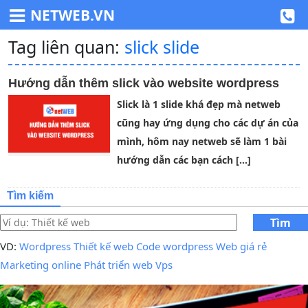
NETWEB.VN
Tag liên quan:
slick slide
Hướng dẫn thêm slick vào website wordpress
Slick là 1 slide khá đẹp mà netweb
cũng hay ứng dụng cho các dự án của
mình, hôm nay netweb sẽ làm 1 bài
hướng dẫn các bạn cách […]
Tìm kiếm
Tìm
kiếm
VD:
Wordpress
Thiết kế web
Code wordpress
Web giá rẻ
Marketing online
Phát triển web
Vps