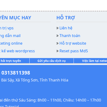
YÊN MỤC HAY
HỖ TRỢ
 trị vps
Liên hệ
g dẫn mail
Thanh toán
eting online
Hỗ trợ website
t kế web wordpress
Reset pass Md5
 hỏi trực tuyến
Gửi yêu cầu dịch vụ
Việc làm tại net
 0313811398
Bái Sậy, Xã Tống Sơn, Tỉnh Thanh Hóa
Hai đến thứ Sáu Sáng: 8h00 – 11h00, Chiều: 14h00 – 17h00
s Tutorial