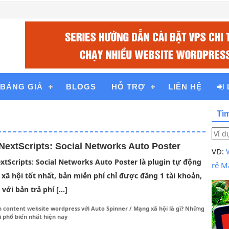
BẢNG GIÁ
BLOGS
HỖ TRỢ
LIÊN HỆ
Tì
NextScripts: Social Networks Auto Poster
VD:
xtScripts: Social Networks Auto Poster là plugin tự động
rẻ
Ma
xã hội tốt nhất, bản miễn phí chỉ được đăng 1 tài khoản,
 với bản trả phí […]
n content website wordpress với Auto Spinner
/
Mạng xã hội là gì? Những
 phổ biến nhất hiện nay