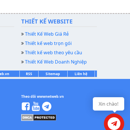
THIẾT KẾ WEBSITE
Thiết Kế Web Giá Rẻ
Thiết kế web trọn gói
Thiết kế web theo yêu cầu
Thiết Kế Web Doanh Nghiệp
web.vn
RSS
Sitemap
Liên hệ
Theo dõi wwwnetweb.vn
Xin chào!