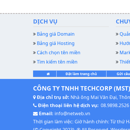
DỊCH VỤ
CHU
Bảng giá Domain
Quản
Bảng giá Hosting
Hướn
Cách chọn tên miền
Mark
Tìm kiếm tên miền
Thiế
Đặt làm trang chủ
Gửi câu
CÔNG TY TNHH TECHCORP (MST)
Địa chỉ trụ sở:
Nhà ông Mai Văn Đại, Thôn 
Điện thoại liên hệ dịch vụ:
08.9898.2526
Email:
info@netweb.vn
Thời gian làm việc: Giờ hành chính: Từ thứ 
(© Copyright 2023), ® All Reserved.
Wordpres