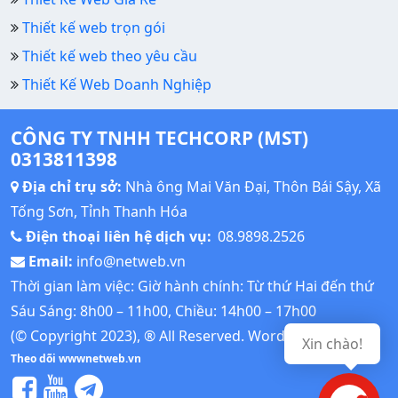
Thiết kế web trọn gói
Thiết kế web theo yêu cầu
Thiết Kế Web Doanh Nghiệp
CÔNG TY TNHH TECHCORP (MST)
0313811398
Địa chỉ trụ sở:
Nhà ông Mai Văn Đại, Thôn Bái Sậy, Xã
Tống Sơn, Tỉnh Thanh Hóa
Điện thoại liên hệ dịch vụ:
08.9898.2526
Email:
info@netweb.vn
Thời gian làm việc: Giờ hành chính: Từ thứ Hai đến thứ
Sáu Sáng: 8h00 – 11h00, Chiều: 14h00 – 17h00
(© Copyright 2023), ® All Reserved.
Wordpress Tutorial
Xin chào!
Theo dõi wwwnetweb.vn