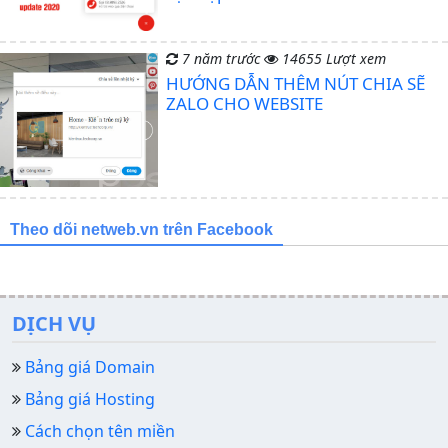
7 năm trước
14655 Lượt xem
HƯỚNG DẪN THÊM NÚT CHIA SẼ
ZALO CHO WEBSITE
Theo dõi netweb.vn trên Facebook
DỊCH VỤ
Bảng giá Domain
Bảng giá Hosting
Cách chọn tên miền