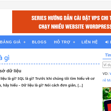
BẢNG GIÁ
BLOGS
HỖ TRỢ
LIÊN HỆ
Tì
à gì
 sở dữ liệu
VD:
liệu là gì? SQL là gì? Trước khi chúng tôi tìm hiểu về cơ
rẻ
Ma
u, hãy hiểu – Dữ liệu là gì? Nói cách đơn giản, […]