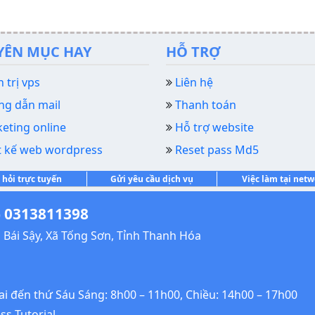
YÊN MỤC HAY
HỖ TRỢ
 trị vps
Liên hệ
g dẫn mail
Thanh toán
eting online
Hỗ trợ website
t kế web wordpress
Reset pass Md5
 hỏi trực tuyến
Gửi yêu cầu dịch vụ
Việc làm tại net
 0313811398
Bái Sậy, Xã Tống Sơn, Tỉnh Thanh Hóa
Hai đến thứ Sáu Sáng: 8h00 – 11h00, Chiều: 14h00 – 17h00
s Tutorial