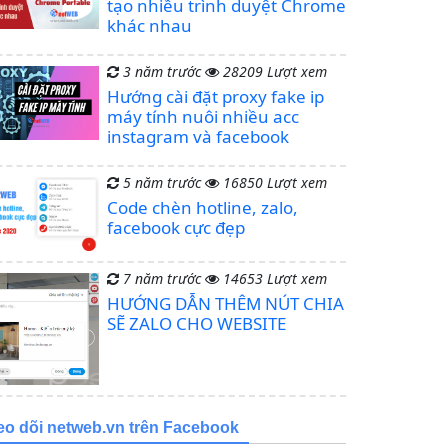
tạo nhiều trình duyệt Chrome
khác nhau
3 năm trước
28209 Lượt xem
Hướng cài đặt proxy fake ip
máy tính nuôi nhiều acc
instagram và facebook
5 năm trước
16850 Lượt xem
Code chèn hotline, zalo,
facebook cực đẹp
7 năm trước
14653 Lượt xem
HƯỚNG DẪN THÊM NÚT CHIA
SẼ ZALO CHO WEBSITE
eo dõi netweb.vn trên Facebook