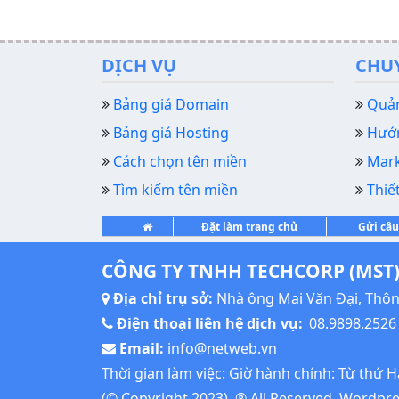
DỊCH VỤ
CHU
Bảng giá Domain
Quản
Bảng giá Hosting
Hướn
Cách chọn tên miền
Mark
Tìm kiếm tên miền
Thiế
Đặt làm trang chủ
Gửi câu
CÔNG TY TNHH TECHCORP (MST)
Địa chỉ trụ sở:
Nhà ông Mai Văn Đại, Thôn 
Điện thoại liên hệ dịch vụ:
08.9898.2526
Email:
info@netweb.vn
Thời gian làm việc: Giờ hành chính: Từ thứ 
(© Copyright 2023), ® All Reserved.
Wordpres