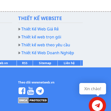
THIẾT KẾ WEBSITE
Thiết Kế Web Giá Rẻ
Thiết kế web trọn gói
Thiết kế web theo yêu cầu
Thiết Kế Web Doanh Nghiệp
web.vn
RSS
Sitemap
Liên hệ
Theo dõi wwwnetweb.vn
Xin chào!