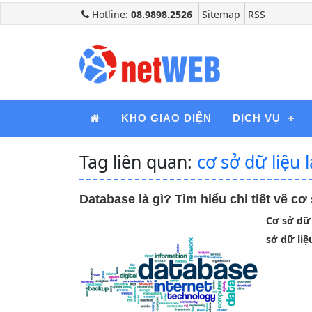
Hotline:
08.9898.2526
Sitemap
RSS
KHO GIAO DIỆN
DỊCH VỤ
Tag liên quan:
cơ sở dữ liệu l
Database là gì? Tìm hiểu chi tiết về cơ
Cơ sở dữ 
sở dữ liệ