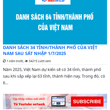
C
DANH SÁCH 34 TỈNH/THÀNH PHỐ CỦA VIỆT
đ
NAM SAU SÁT NHẬP 1/7/2025
1 năm trước,
54215 Lượt xem
G
Năm 2025, Việt Nam dự kiến sẽ có 34 tỉnh, thành phố
n
sau khi sắp xếp lại 63 tỉnh, thành hiện nay. Trong đó, có
t
6…