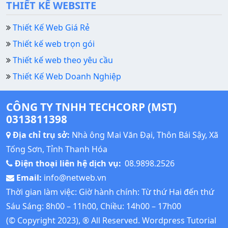
THIẾT KẾ WEBSITE
Thiết Kế Web Giá Rẻ
Thiết kế web trọn gói
Thiết kế web theo yêu cầu
Thiết Kế Web Doanh Nghiệp
CÔNG TY TNHH TECHCORP (MST)
0313811398
Địa chỉ trụ sở:
Nhà ông Mai Văn Đại, Thôn Bái Sậy, Xã
Tống Sơn, Tỉnh Thanh Hóa
Điện thoại liên hệ dịch vụ:
08.9898.2526
Email:
info@netweb.vn
Thời gian làm việc: Giờ hành chính: Từ thứ Hai đến thứ
Sáu Sáng: 8h00 – 11h00, Chiều: 14h00 – 17h00
(© Copyright 2023), ® All Reserved.
Wordpress Tutorial