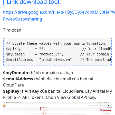
Link download tool:
https://drive.google.com/file/d/1Qy5Oy9eVdpKMG9HaP
R/view?usp=sharing
Tìm đoạn
// Update these values with your own information.

$apiKey       = "";                  // Your CloudFla
$myDomain     = "netweb.vn";        // Your domain na
$emailAddress = "info@netweb.vn";   // The email addr
$myDomain
thành domain của bạn
$emailAddress
thành địa chỉ email của bạn tại
CloudFlare
$apiKey
là API Key của bạn tại CloudFlare. Lấy API tại My
Profile –> API Tokens. Chọn View Global API Key.