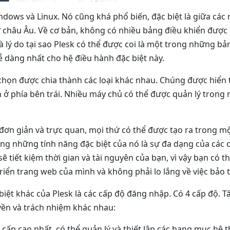
dows và Linux. Nó cũng khá phổ biến, đặc biệt là giữa các
ữ châu Âu. Về cơ bản, không có nhiều bảng điều khiển được
 lý do tại sao Plesk có thể được coi là một trong những bả
ễ dàng nhất cho hệ điều hành đặc biệt này.
 chọn được chia thành các loại khác nhau. Chúng được hiển 
 ở phía bên trái. Nhiều máy chủ có thể được quản lý trong
đơn giản và trực quan, mọi thứ có thể được tạo ra trong mộ
ng những tính năng đặc biệt của nó là sự đa dạng của các 
ẽ tiết kiệm thời gian và tài nguyên của bạn, vì vậy bạn có t
triển trang web của mình và không phải lo lắng về việc bảo 
iệt khác của Plesk là các cấp độ đăng nhập. Có 4 cấp độ. T
yền và trách nhiệm khác nhau:
– cấp cao nhất, có thể quản lý và thiết lập các hạng mục hệ