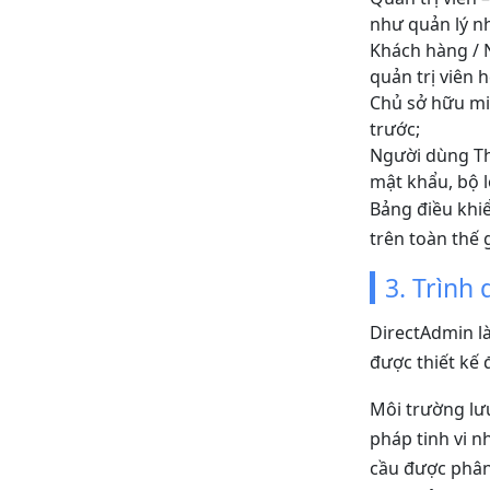
như quản lý nh
Khách hàng / N
quản trị viên 
Chủ sở hữu miề
trước;
Người dùng Th
mật khẩu, bộ lọ
Bảng điều khi
trên toàn thế g
3. Trình 
DirectAdmin l
được thiết kế 
Môi trường lưu
pháp tinh vi n
cầu được phân 