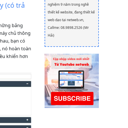
y (có trả
nghiệm 9 năm trong nghề
thiết kế website, đang thiết kế
web dạo tại netweb.vn,
 những bảng
Callme: 08.9898.2526 (Mr
 máy chủ thông
Hải)
hau, bạn có
, nó hoàn toàn
iều khiển hơn