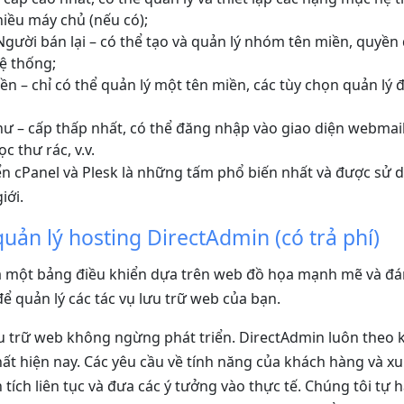
iều máy chủ (nếu có);
gười bán lại – có thể tạo và quản lý nhóm tên miền, quyền
hệ thống;
n – chỉ có thể quản lý một tên miền, các tùy chọn quản lý 
ư – cấp thấp nhất, có thể đăng nhập vào giao diện webmail
c thư rác, v.v.
ển cPanel và Plesk là những tấm phổ biến nhất và được sử 
iới.
quản lý hosting DirectAdmin (có trả phí)
à một bảng điều khiển dựa trên web đồ họa mạnh mẽ và đán
để quản lý các tác vụ lưu trữ web của bạn.
 trữ web không ngừng phát triển. DirectAdmin luôn theo kị
hất hiện nay. Các yêu cầu về tính năng của khách hàng và x
tích liên tục và đưa các ý tưởng vào thực tế. Chúng tôi tự 