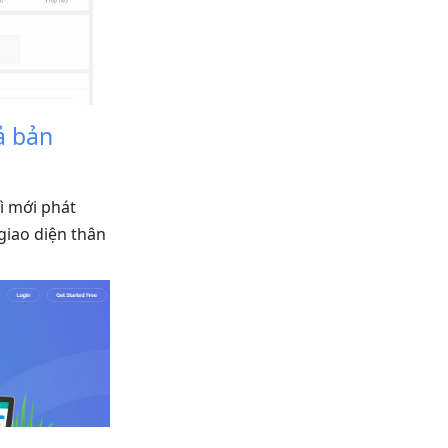
ả bản
vì mới phát
giao diện thân