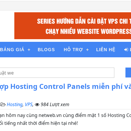
BẢNG GIÁ
BLOGS
HỖ TRỢ
LIÊN HỆ
p Hosting Control Panels miễn phí và
,
Hosting
,
VPS
,
984 Lượt xem
bạn hôm nay cùng netweb.vn cùng điểm mặt 1 số Hosting Co
i tiếng nhất thời điểm hiện tại nhé!