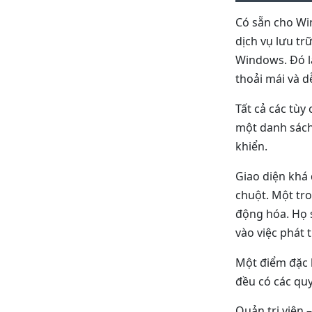
Có sẵn cho Win
dịch vụ lưu tr
Windows. Đó là
thoải mái và d
Tất cả các tùy
một danh sách
khiển.
Giao diện khá 
chuột. Một tro
động hóa. Họ s
vào việc phát 
Một điểm đặc b
đều có các qu
Quản trị viên 