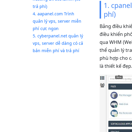
1. cpanel
trả phí)
phí)
4. aapanel.com Trình
quản lý vps, server miễn
Bảng điều khi
phí cực ngon
điều khiển phổ
5. cyberpanel.net quản lý
qua WHM (Web 
vps, server dễ dàng có cả
thể quản lý tr
bản miễn phí và trả phí
phù hợp cho cả
là thiết kế đẹp