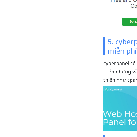
5. cyber
miễn phí
cyberpanel có 
triển nhưng v
thiện như cpan