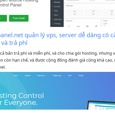
panel.net quản lý vps, server dễ dàng có c
 và trả phí
cả bản trả phí và miễn phí, và cho chia gói hosting, nhưng 
ẫn còn hạn chế, và được cộng đồng đánh giá cũng khá cao, 
el.