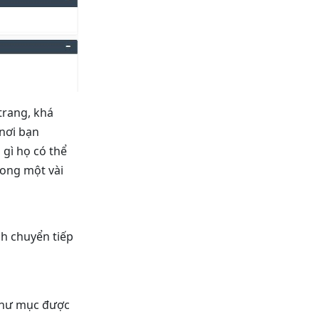
trang, khá
nơi bạn
 gì họ có thể
rong một vài
ình chuyển tiếp
 thư mục được