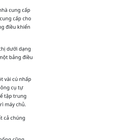
 nhà cung cấp
 cung cấp cho
ng điều khiển
thị dưới dạng
 một bảng điều
t vài cú nhấp
công cụ tự
hể tập trung
trì máy chủ.
ất cả chúng
 thống cũng