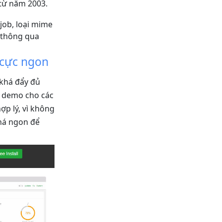
 từ năm 2003.
job, loại mime
 thông qua
 cực ngon
khá đẩy đủ
có demo cho các
ợp lý, vì không
khá ngon để