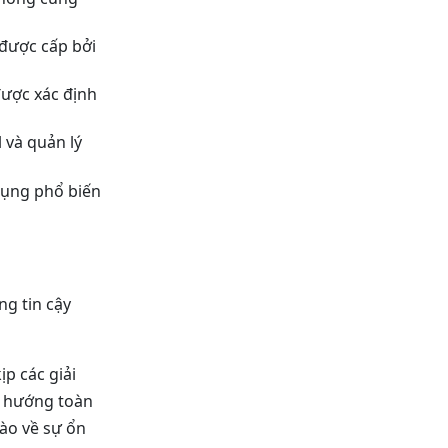
 được cấp bởi
được xác định
 và quản lý
dụng phổ biến
g tin cậy
p các giải
u hướng toàn
hào về sự ổn