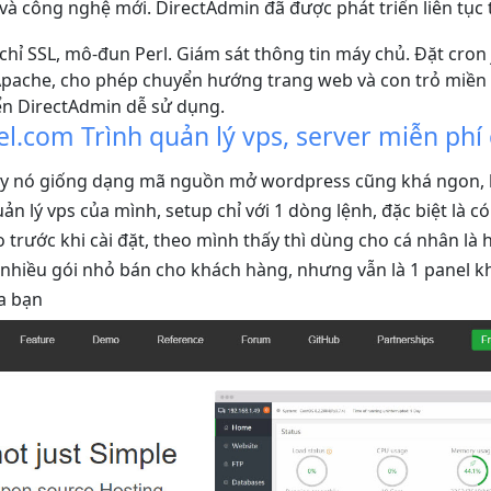
và công nghệ mới. DirectAdmin đã được phát triển liên tục
chỉ SSL, mô-đun Perl. Giám sát thông tin máy chủ. Đặt cron 
ý Apache, cho phép chuyển hướng trang web và con trỏ miền
ển DirectAdmin dễ sử dụng.
el.com Trình quản lý vps, server miễn phí
y nó giống dạng mã nguồn mở wordpress cũng khá ngon, 
ản lý vps của mình, setup chỉ với 1 dòng lệnh, đặc biệt là 
trước khi cài đặt, theo mình thấy thì dùng cho cá nhân là h
a nhiều gói nhỏ bán cho khách hàng, nhưng vẫn là 1 panel 
a bạn