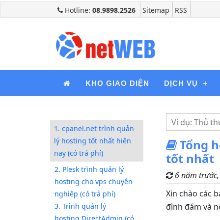
Hotline:
08.9898.2526
Sitemap
RSS
KHO GIAO DIỆN
DỊCH VỤ
1. cpanel.net trình quản
lý hosting tốt nhất hiện
Tổng hợ
nay (có trả phí)
tốt nhất
2. Plesk trình quản lý
6 năm trước
hosting cho vps chuyên
Xin chào các 
nghiệp (có trả phí)
3. Trình quản lý
đình đám và nổ
hosting DirectAdmin (có