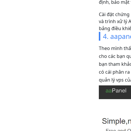
định, bảo mật 
Cài đặt chứng 
và trình xử l
bảng điều khi
4. aapan
Theo mình thấ
cho các bạn qu
bạn tham khảo 
có cái phân r
quản lý vps củ