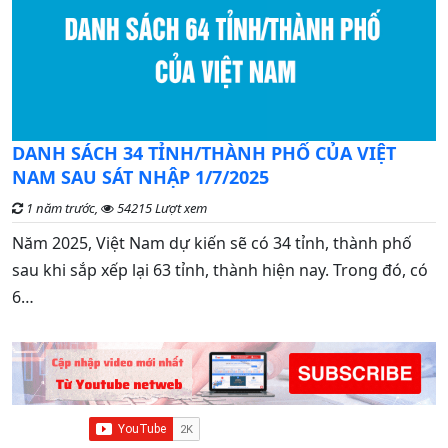
C
DANH SÁCH 34 TỈNH/THÀNH PHỐ CỦA VIỆT
đ
NAM SAU SÁT NHẬP 1/7/2025
1 năm trước,
54215 Lượt xem
G
Năm 2025, Việt Nam dự kiến sẽ có 34 tỉnh, thành phố
n
sau khi sắp xếp lại 63 tỉnh, thành hiện nay. Trong đó, có
t
6…