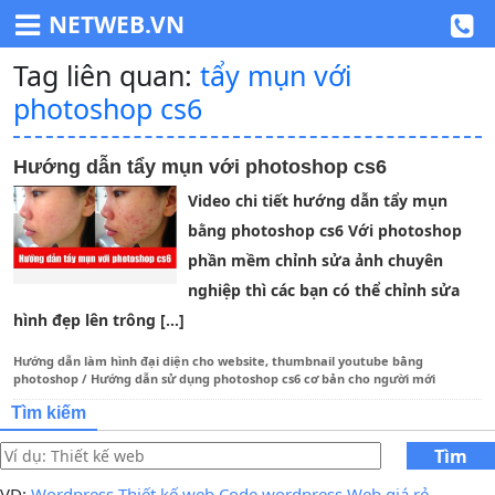
NETWEB.VN
Tag liên quan:
tẩy mụn với
photoshop cs6
Hướng dẫn tẩy mụn với photoshop cs6
Video chi tiết hướng dẫn tẩy mụn
bằng photoshop cs6 Với photoshop
phần mềm chỉnh sửa ảnh chuyên
nghiệp thì các bạn có thể chỉnh sửa
hình đẹp lên trông […]
Hướng dẫn làm hình đại diện cho website, thumbnail youtube bằng
photoshop
/
Hướng dẫn sử dụng photoshop cs6 cơ bản cho người mới
Tìm kiếm
Tìm
kiếm
VD:
Wordpress
Thiết kế web
Code wordpress
Web giá rẻ