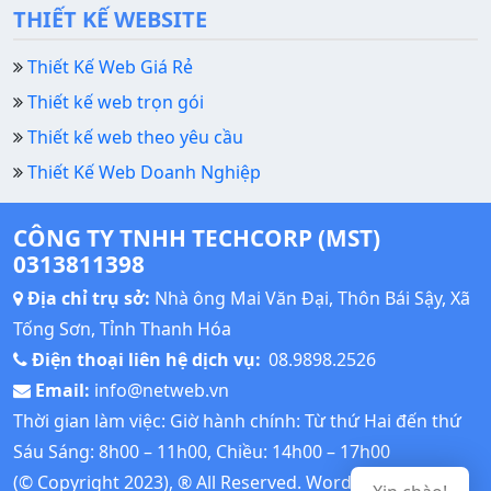
THIẾT KẾ WEBSITE
Thiết Kế Web Giá Rẻ
Thiết kế web trọn gói
Thiết kế web theo yêu cầu
Thiết Kế Web Doanh Nghiệp
CÔNG TY TNHH TECHCORP (MST)
0313811398
Địa chỉ trụ sở:
Nhà ông Mai Văn Đại, Thôn Bái Sậy, Xã
Tống Sơn, Tỉnh Thanh Hóa
Điện thoại liên hệ dịch vụ:
08.9898.2526
Email:
info@netweb.vn
Thời gian làm việc: Giờ hành chính: Từ thứ Hai đến thứ
Sáu Sáng: 8h00 – 11h00, Chiều: 14h00 – 17h00
(© Copyright 2023), ® All Reserved.
Wordpress Tutorial