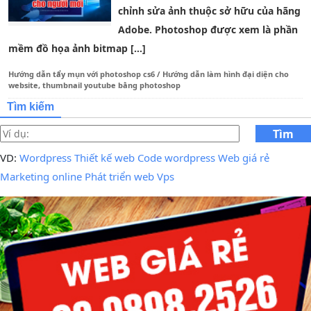
chỉnh sửa ảnh thuộc sở hữu của hãng
Adobe. Photoshop được xem là phần
mềm đồ họa ảnh bitmap […]
Hướng dẫn tẩy mụn với photoshop cs6
/
Hướng dẫn làm hình đại diện cho
website, thumbnail youtube bằng photoshop
Tìm kiếm
Tìm
kiếm
VD:
Wordpress
Thiết kế web
Code wordpress
Web giá rẻ
Marketing online
Phát triển web
Vps