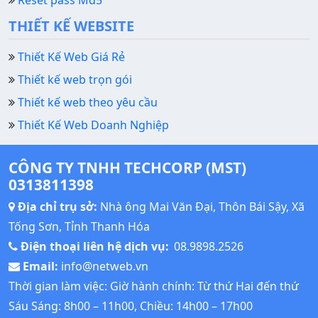
THIẾT KẾ WEBSITE
Thiết Kế Web Giá Rẻ
Thiết kế web trọn gói
Thiết kế web theo yêu cầu
Thiết Kế Web Doanh Nghiệp
CÔNG TY TNHH TECHCORP (MST)
0313811398
Địa chỉ trụ sở:
Nhà ông Mai Văn Đại, Thôn Bái Sậy, Xã
Tống Sơn, Tỉnh Thanh Hóa
Điện thoại liên hệ dịch vụ:
08.9898.2526
Email:
info@netweb.vn
Thời gian làm việc: Giờ hành chính: Từ thứ Hai đến thứ
Sáu Sáng: 8h00 – 11h00, Chiều: 14h00 – 17h00