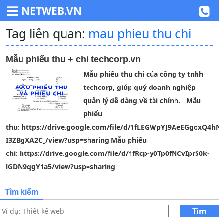
NETWEB.VN
Tag liên quan:
mau phieu thu chi
Mẫu phiếu thu + chi techcorp.vn
Mẫu phiếu thu chi của công ty tnhh
techcorp, giúp quý doanh nghiệp
quản lý dễ dàng về tài chính. Mẫu
phiếu
thu: https://drive.google.com/file/d/1fLEGWpYJ9AeEGgoxQ4h
I3ZBgXA2C_/view?usp=sharing Mẫu phiếu
chi: https://drive.google.com/file/d/1fRcp-y0Tp0fNCvIprS0k-
lGDN9qgY1a5/view?usp=sharing
Tìm kiếm
Tìm