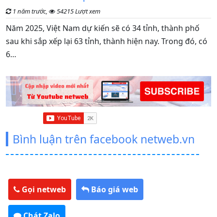
1 năm trước,
54215 Lượt xem
G
Năm 2025, Việt Nam dự kiến sẽ có 34 tỉnh, thành phố
n
sau khi sắp xếp lại 63 tỉnh, thành hiện nay. Trong đó, có
t
6…
Bình luận trên facebook netweb.vn
Gọi netweb
Báo giá web
Chát Zalo