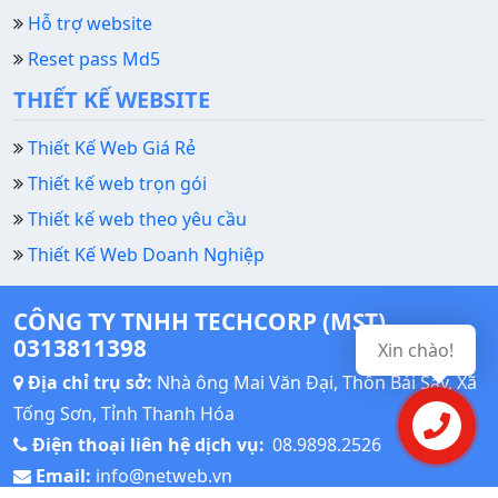
Hỗ trợ website
Reset pass Md5
THIẾT KẾ WEBSITE
Thiết Kế Web Giá Rẻ
Thiết kế web trọn gói
Thiết kế web theo yêu cầu
Thiết Kế Web Doanh Nghiệp
CÔNG TY TNHH TECHCORP (MST)
0313811398
Xin chào!
Địa chỉ trụ sở:
Nhà ông Mai Văn Đại, Thôn Bái Sậy, Xã
Tống Sơn, Tỉnh Thanh Hóa
Liên hệ
Điện thoại liên hệ dịch vụ:
08.9898.2526
Email:
info@netweb.vn