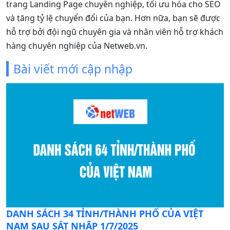
trang Landing Page chuyên nghiệp, tối ưu hóa cho SEO
và tăng tỷ lệ chuyển đổi của bạn. Hơn nữa, bạn sẽ được
hỗ trợ bởi đội ngũ chuyên gia và nhân viên hỗ trợ khách
hàng chuyên nghiệp của Netweb.vn.
Bài viết mới cập nhập
C
DANH SÁCH 34 TỈNH/THÀNH PHỐ CỦA VIỆT
đ
NAM SAU SÁT NHẬP 1/7/2025