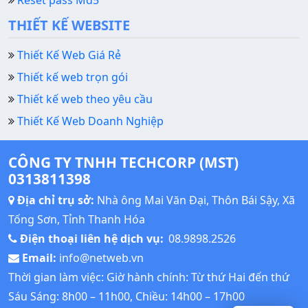
THIẾT KẾ WEBSITE
Thiết Kế Web Giá Rẻ
Thiết kế web trọn gói
Thiết kế web theo yêu cầu
Thiết Kế Web Doanh Nghiệp
CÔNG TY TNHH TECHCORP (MST)
0313811398
Địa chỉ trụ sở:
Nhà ông Mai Văn Đại, Thôn Bái Sậy, Xã
Tống Sơn, Tỉnh Thanh Hóa
Điện thoại liên hệ dịch vụ:
08.9898.2526
Email:
info@netweb.vn
Thời gian làm việc: Giờ hành chính: Từ thứ Hai đến thứ
Sáu Sáng: 8h00 – 11h00, Chiều: 14h00 – 17h00