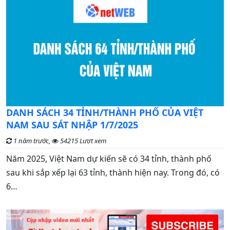
C
DANH SÁCH 34 TỈNH/THÀNH PHỐ CỦA VIỆT
đ
NAM SAU SÁT NHẬP 1/7/2025
1 năm trước,
54215 Lượt xem
G
Năm 2025, Việt Nam dự kiến sẽ có 34 tỉnh, thành phố
n
sau khi sắp xếp lại 63 tỉnh, thành hiện nay. Trong đó, có
t
6…