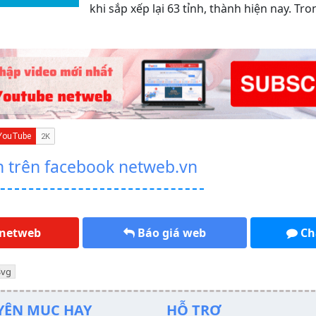
khi sắp xếp lại 63 tỉnh, thành hiện nay. Tr
n trên facebook netweb.vn
 netweb
Báo giá web
Ch
Svg
YÊN MỤC HAY
HỖ TRỢ