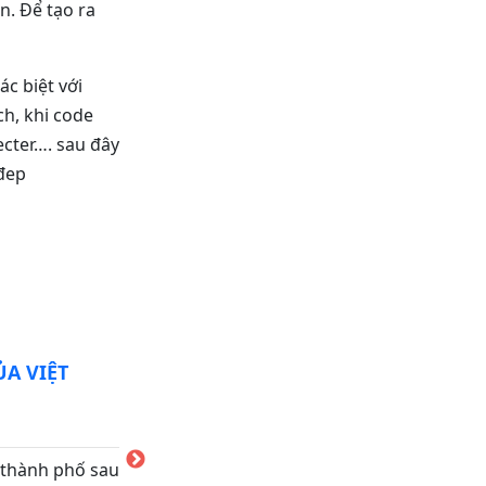
n. Để tạo ra
ác biệt với
ch, khi code
ecter…. sau đây
 đep
A VIỆT
Cấu hình Ne
1 năm trước,
GIẢI PHÁP HO
, thành phố sau
không chặn f