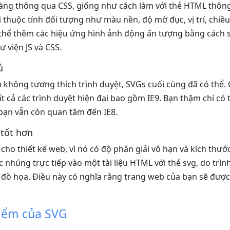
àng thông qua CSS, giống như cách làm với thẻ HTML thôn
i thuộc tính đối tượng như màu nền, độ mờ đục, vị trí, chiề
ó thể thêm các hiệu ứng hình ảnh động ấn tượng bằng cách 
ư viện JS và CSS.
ủ
 không tương thích trình duyệt, SVGs cuối cùng đã có thể
ất cả các trình duyệt hiện đại bao gồm IE9. Bạn thậm chí có
 bạn vẫn còn quan tâm đến IE8.
 tốt hơn
cho thiết kế web, vì nó có độ phân giải vô hạn và kích thước 
 nhúng trực tiếp vào một tài liệu HTML với thẻ svg, do trì
ề đồ họa. Điều này có nghĩa rằng trang web của bạn sẽ được
iểm của SVG