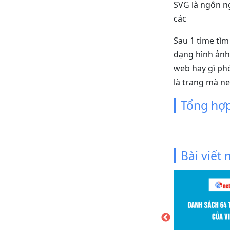
SVG là ngôn n
các
Sau 1 time tìm
dạng hình ảnh,
web hay gì phó
là trang mà ne
Tổng hợp
Bài viết
 tạo user thành viên và quản lý đơn
512 Lượt xem
iết này, netweb sẽ hướng dẫn các bạn tạo