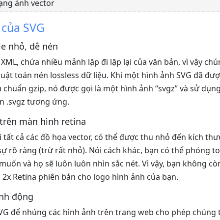
ạng ảnh vector
 của SVG
le nhỏ, dễ nén
XML, chứa nhiều mảnh lặp đi lặp lại của văn bản, vì vậy chú
uật toán nén lossless dữ liệu. Khi một hình ảnh SVG đã đư
u chuẩn gzip, nó được gọi là một hình ảnh “svgz” và sử dụ
in .svgz tương ứng.
 trên màn hình retina
 tất cả các đồ họa vector, có thể được thu nhỏ đến kích th
ự rõ ràng (trừ rất nhỏ). Nói cách khác, bạn có thể phóng t
 muốn và họ sẽ luôn luôn nhìn sắc nét. Vì vậy, bạn không cò
 2x Retina phiên bản cho logo hình ảnh của bạn.
ảnh động
VG để nhúng các hình ảnh trên trang web cho phép chúng 