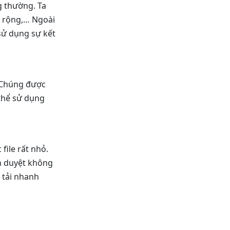
g thường. Ta
u rộng,… Ngoài
sử dụng sự kết
. Chúng được
 thể sử dụng
file rất nhỏ.
nh duyệt không
 tải nhanh