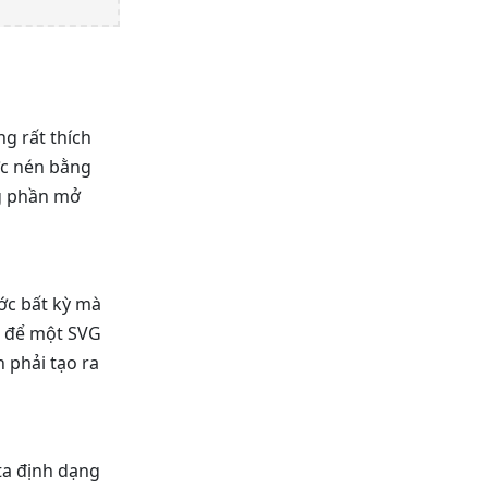
ng rất thích
ợc nén bằng
ng phần mở
ước bất kỳ mà
o để một SVG
n phải tạo ra
ta định dạng