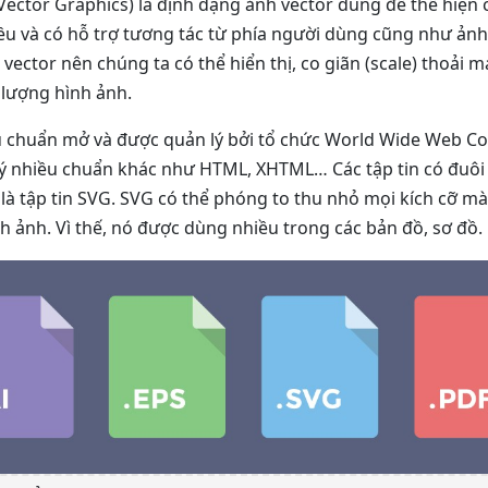
Vector Graphics) là định dạng ảnh vector dùng để thể hiện 
ều và có hỗ trợ tương tác từ phía người dùng cũng như ảnh 
vector nên chúng ta có thể hiển thị, co giãn (scale) thoải 
 lượng hình ảnh.
u chuẩn mở và được quản lý bởi tổ chức World Wide Web C
lý nhiều chuẩn khác như HTML, XHTML… Các tập tin có đuôi 
 là tập tin SVG. SVG có thể phóng to thu nhỏ mọi kích cỡ 
h ảnh. Vì thế, nó được dùng nhiều trong các bản đồ, sơ đồ.