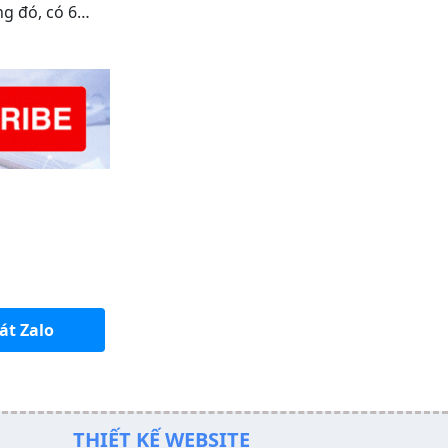
ong đó, có 6…
sau vào func
át Zalo
THIẾT KẾ WEBSITE