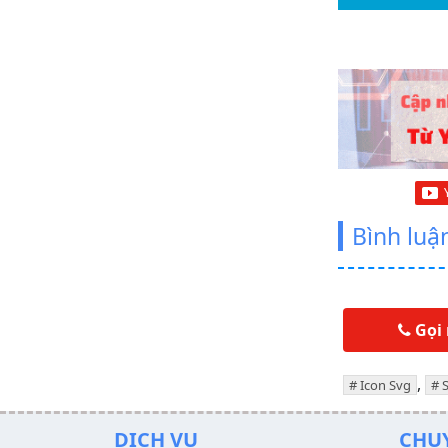
viên và đặt hàng quản lý đơn hàng trong
ce Thêm mới…
Bình luậ
Gọi
,
Icon Svg
DỊCH VỤ
CHU