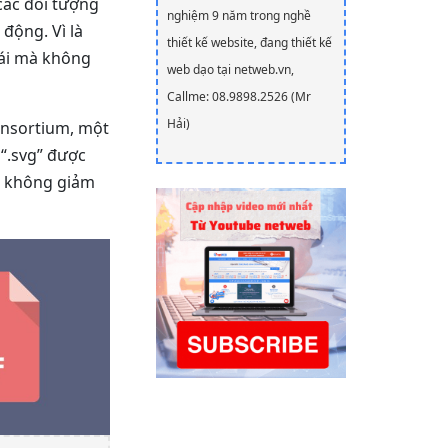
các đối tượng
nghiệm 9 năm trong nghề
động. Vì là
thiết kế website, đang thiết kế
mái mà không
web dạo tại netweb.vn,
Callme: 08.9898.2526 (Mr
Hải)
onsortium, một
“.svg” được
mà không giảm