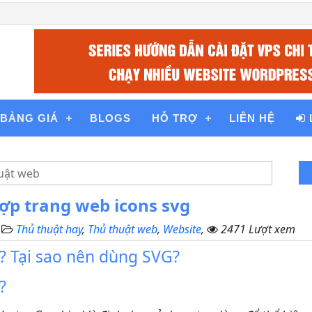
BẢNG GIÁ
BLOGS
HỖ TRỢ
LIÊN HỆ
ợp trang web icons svg
,
Thủ thuật hay
,
Thủ thuật web
,
Website
,
2471 Lượt xem
ì? Tại sao nên dùng SVG?
?