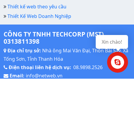
Thiết kế web theo yêu cầu
Thiết Kế Web Doanh Nghiệp
CÔNG TY TNHH TECHCORP (MST)
0313811398
Xin chào!
Địa chỉ trụ sở:
Nhà ông Mai Văn Đại, Thôn Bái Sậy, Xã
Tống Sơn, Tỉnh Thanh Hóa
Điện thoại liên hệ dịch vụ:
08.9898.2526
Email:
info@netweb.vn
Thời gian làm việc: Giờ hành chính: Từ thứ Hai đến thứ
Sáu Sáng: 8h00 – 11h00, Chiều: 14h00 – 17h00
(© Copyright 2023), ® All Reserved.
Wordpress Tutorial
Theo dõi wwwnetweb.vn