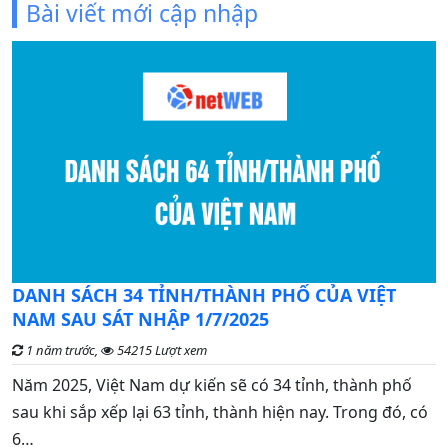
Bài viết mới cập nhập
C
DANH SÁCH 34 TỈNH/THÀNH PHỐ CỦA VIỆT
đ
NAM SAU SÁT NHẬP 1/7/2025
1 năm trước,
54215 Lượt xem
G
Năm 2025, Việt Nam dự kiến sẽ có 34 tỉnh, thành phố
n
sau khi sắp xếp lại 63 tỉnh, thành hiện nay. Trong đó, có
t
6…