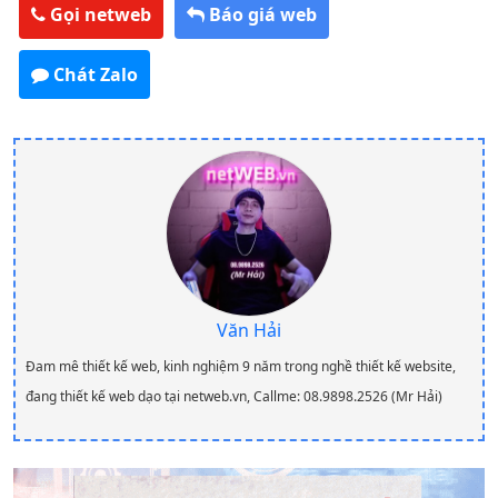
Gọi netweb
Báo giá web
Chát Zalo
Văn Hải
Đam mê thiết kế web, kinh nghiệm 9 năm trong nghề thiết kế website,
đang thiết kế web dạo tại netweb.vn, Callme: 08.9898.2526 (Mr Hải)