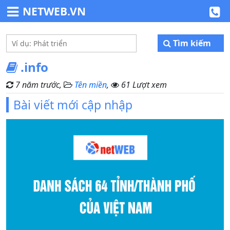
NETWEB.VN
Tìm kiếm
.info
7 năm trước,
Tên miền
,
61 Lượt xem
Bài viết mới cập nhập