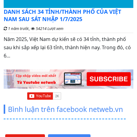
C
DANH SÁCH 34 TỈNH/THÀNH PHỐ CỦA VIỆT
đ
NAM SAU SÁT NHẬP 1/7/2025
1 năm trước,
54214 Lượt xem
G
Năm 2025, Việt Nam dự kiến sẽ có 34 tỉnh, thành phố
n
sau khi sắp xếp lại 63 tỉnh, thành hiện nay. Trong đó, có
t
6…
Bình luận trên facebook netweb.vn