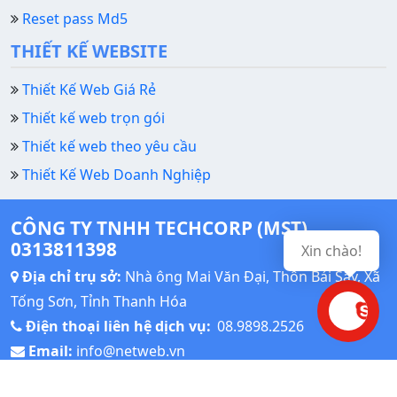
Reset pass Md5
THIẾT KẾ WEBSITE
Thiết Kế Web Giá Rẻ
Thiết kế web trọn gói
Thiết kế web theo yêu cầu
Thiết Kế Web Doanh Nghiệp
CÔNG TY TNHH TECHCORP (MST)
0313811398
Xin chào!
Địa chỉ trụ sở:
Nhà ông Mai Văn Đại, Thôn Bái Sậy, Xã
Tống Sơn, Tỉnh Thanh Hóa
Điện thoại liên hệ dịch vụ:
08.9898.2526
Email:
info@netweb.vn
Thời gian làm việc: Giờ hành chính: Từ thứ Hai đến thứ