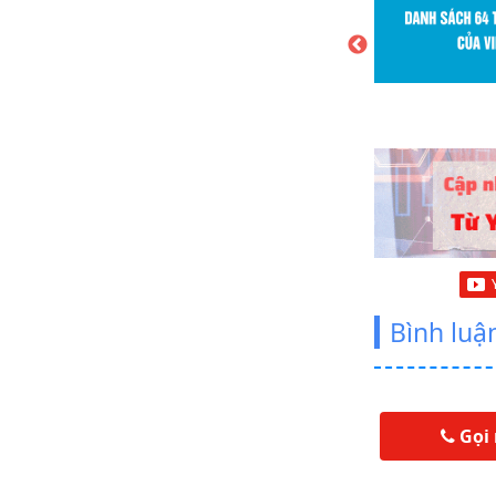
512 Lượt xem
iết này, netweb sẽ hướng dẫn các bạn tạo
viên và đặt hàng quản lý đơn hàng trong
ce Thêm mới…
Bình luậ
Gọi