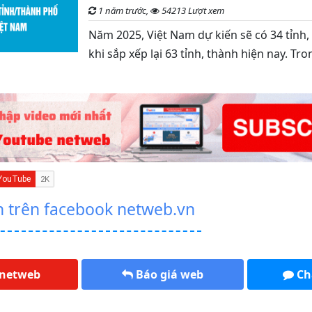
1 năm trước,
54213 Lượt xem
Năm 2025, Việt Nam dự kiến sẽ có 34 tỉnh
khi sắp xếp lại 63 tỉnh, thành hiện nay. Tr
n trên facebook netweb.vn
 netweb
Báo giá web
Ch