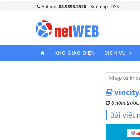
Hotline:
08.9898.2526
Sitemap
RSS
KHO GIAO DIỆN
DỊCH VỤ
vincity
6 năm trước
Bài viết
 tạo user thành viên và quản lý đơn