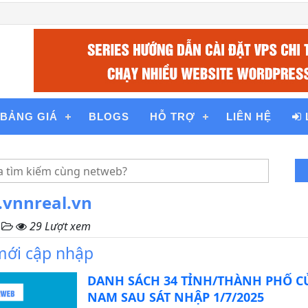
BẢNG GIÁ
BLOGS
HỖ TRỢ
LIÊN HỆ
.vnnreal.vn
,
29 Lượt xem
 mới cập nhập
DANH SÁCH 34 TỈNH/THÀNH PHỐ CỦ
NAM SAU SÁT NHẬP 1/7/2025