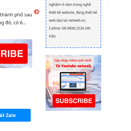
nghiệm 9 năm trong nghề
GIẢI PHÁP HO
thiết kế website, đang thiết kế
, thành phố sau
không chặn f
web dạo tại netweb.vn,
ong đó, có 6…
sau vào func
Callme: 08.9898.2526 (Mr
Hải)
át Zalo