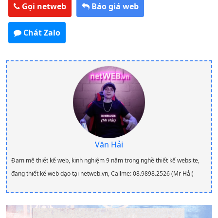
Gọi netweb
Báo giá web
Chát Zalo
Văn Hải
Đam mê thiết kế web, kinh nghiệm 9 năm trong nghề thiết kế website,
đang thiết kế web dạo tại netweb.vn, Callme: 08.9898.2526 (Mr Hải)