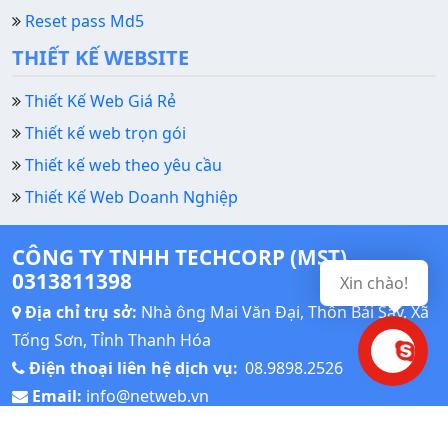
Reset pass Md5
THIẾT KẾ WEBSITE
Thiết Kế Web Giá Rẻ
Thiết kế web trọn gói
Thiết kế web theo yêu cầu
Thiết Kế Web Doanh Nghiệp
CÔNG TY TNHH TECHCORP (MST)
0313811398
Xin chào!
Địa chỉ trụ sở:
Nhà ông Mai Văn Đại, Thôn Bái Sậy, Xã
Tống Sơn, Tỉnh Thanh Hóa
Điện thoại liên hệ dịch vụ:
08.9898.2526
Email:
info@netweb.vn
Thời gian làm việc: Giờ hành chính: Từ thứ Hai đến thứ