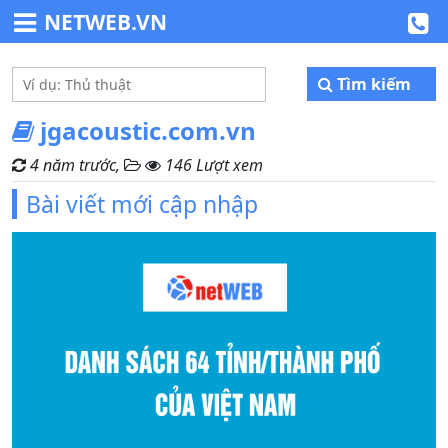
NETWEB.VN
Tìm kiếm
jgacoustic.com.vn
4 năm trước,
146 Lượt xem
Bài viết mới cập nhập