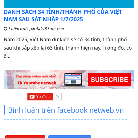
C
DANH SÁCH 34 TỈNH/THÀNH PHỐ CỦA VIỆT
đ
NAM SAU SÁT NHẬP 1/7/2025
1 năm trước,
54215 Lượt xem
G
Năm 2025, Việt Nam dự kiến sẽ có 34 tỉnh, thành phố
n
sau khi sắp xếp lại 63 tỉnh, thành hiện nay. Trong đó, có
t
6…
Bình luận trên facebook netweb.vn