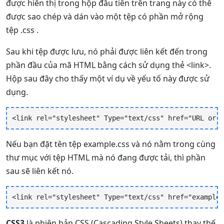
được hiển thị trong hộp đầu tiên trên trang này có thể
được sao chép và dán vào một tệp có phần mở rộng
tệp .css .
Sau khi tệp được lưu, nó phải được liên kết đến trong
phần đầu của mã HTML bằng cách sử dụng thẻ <link>.
Hộp sau đây cho thấy một ví dụ về yếu tố này được sử
dụng.
<link rel="stylesheet" Type="text/css" href="
URL or p
Nếu bạn đặt tên tệp example.css và nó nằm trong cùng
thư mục với tệp HTML mà nó đang được tải, thì phần
sau sẽ liên kết nó.
<link rel="stylesheet" Type="text/css" href="example.
CSS3
là phiên bản CSS (Cascading Style Sheets) thay thế