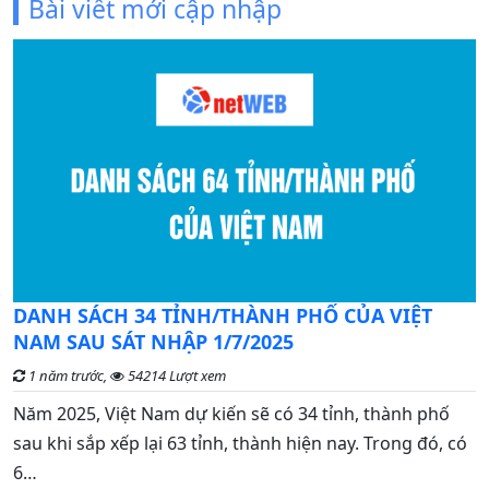
Bài viết mới cập nhập
C
DANH SÁCH 34 TỈNH/THÀNH PHỐ CỦA VIỆT
đ
NAM SAU SÁT NHẬP 1/7/2025
1 năm trước,
54214 Lượt xem
G
Năm 2025, Việt Nam dự kiến sẽ có 34 tỉnh, thành phố
n
sau khi sắp xếp lại 63 tỉnh, thành hiện nay. Trong đó, có
t
6…