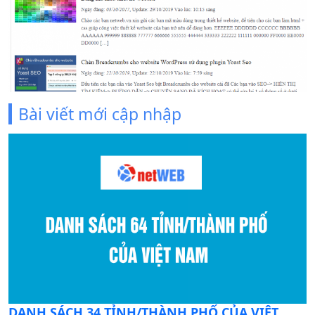
Bài viết mới cập nhập
C
DANH SÁCH 34 TỈNH/THÀNH PHỐ CỦA VIỆT