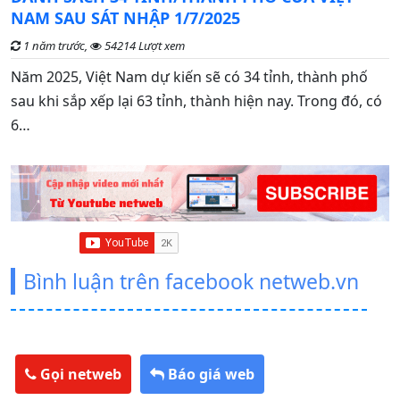
đ
NAM SAU SÁT NHẬP 1/7/2025
1 năm trước,
54214 Lượt xem
G
Năm 2025, Việt Nam dự kiến sẽ có 34 tỉnh, thành phố
n
sau khi sắp xếp lại 63 tỉnh, thành hiện nay. Trong đó, có
t
6…
Bình luận trên facebook netweb.vn
Gọi netweb
Báo giá web