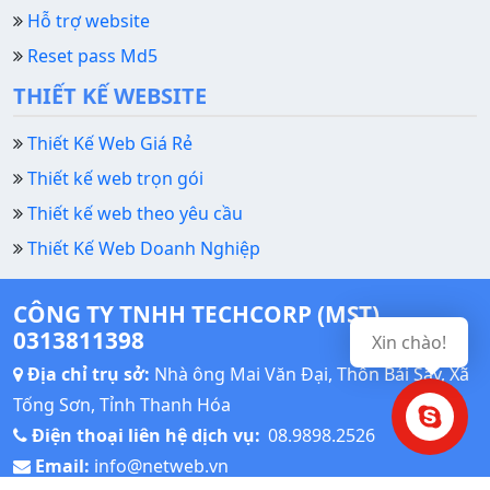
Hỗ trợ website
Reset pass Md5
THIẾT KẾ WEBSITE
Thiết Kế Web Giá Rẻ
Thiết kế web trọn gói
Thiết kế web theo yêu cầu
Thiết Kế Web Doanh Nghiệp
CÔNG TY TNHH TECHCORP (MST)
0313811398
Xin chào!
Địa chỉ trụ sở:
Nhà ông Mai Văn Đại, Thôn Bái Sậy, Xã
Tống Sơn, Tỉnh Thanh Hóa
Điện thoại liên hệ dịch vụ:
08.9898.2526
Email:
info@netweb.vn