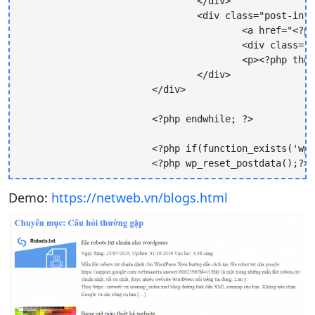
				</div>

				<div class="post-info">

					<a href="<?php echo the_permalink(); ?>" title="<?php the_title(); ?>"><h3><?php the_title(); ?></h3></a>

					<div class="location">Ngày đăng: <i><?php the_time('d/m/Y'); ?></i>, Update: <?php the_modified_time('d/m/Y'); ?> Vào lúc: <?php the_modified_time(); ?> </div>

					<p><?php the_excerpt(); ?> </p>

				</div>

			</div>

			<?php endwhile; ?>

			<?php if(function_exists('wp_pagenavi')) { wp_pagenavi(array('query'=> $the_press));} ?>

			<?php wp_reset_postdata();?>
Demo:
https://netweb.vn/blogs.html