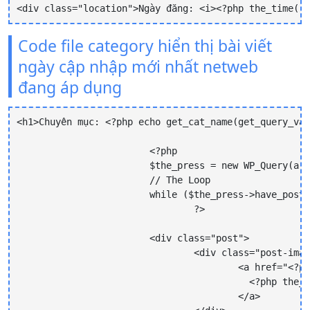
<div class="location">Ngày đăng: <i><?php the_time('d
Code file category hiển thị bài viết
ngày cập nhập mới nhất netweb
đang áp dụng
<h1>Chuyên mục: <?php echo get_cat_name(get_query_var
			<?php

			$the_press = new WP_Query(array('post_type' => 'post','posts_per_page' => 9,'cat' => get_query_var('cat'),'orderby' => 'modified','paged'=> get_query_var('paged') ));

			// The Loop

			while ($the_press->have_posts()) : $the_press->the_post();

				?>

			<div class="post">									

				<div class="post-image">									

					<a href="<?php echo the_permalink(); ?>" title="<?php the_title(); ?>">

					  <?php the_post_thumbnail(); ?>

					</a>
