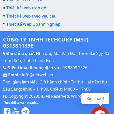
Thiết kế web trọn gói
Thiết kế web theo yêu cầu
Thiết Kế Web Doanh Nghiệp
CÔNG TY TNHH TECHCORP (MST)
0313811398
Địa chỉ trụ sở:
Nhà ông Mai Văn Đại, Thôn Bái Sậy, Xã
Tống Sơn, Tỉnh Thanh Hóa
Điện thoại liên hệ dịch vụ:
08.9898.2526
Email:
info@netweb.vn
Thời gian làm việc: Giờ hành chính: Từ thứ Hai đến thứ
Sáu Sáng: 8h00 – 11h00, Chiều: 14h00 – 17h00
(© Copyright 2023), ® All Reserved.
Wordpress Tutorial
Xin chào!
Theo dõi wwwnetweb.vn