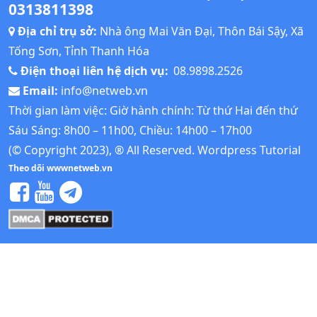
0313811398
Địa chỉ trụ sở:
Nhà ông Mai Văn Đại, Thôn Bái Sậy, Xã
Tống Sơn, Tỉnh Thanh Hóa
Điện thoại liên hệ dịch vụ:
08.9898.2526
Email:
info@netweb.vn
Thời gian làm việc: Giờ hành chính: Từ thứ Hai đến thứ
Sáu Sáng: 8h00 – 11h00, Chiều: 14h00 – 17h00
(© Copyright 2023), ® All Reserved.
Wordpress Tutorial
Theo dõi wwwnetweb.vn