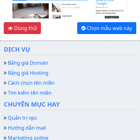
Mẫu web bán hàng home Shop chuyên
Dùng thử
Chọn mẫu web này
nghiệp giá rẻ
DỊCH VỤ
Bảng giá Domain
Bảng giá Hosting
Cách chọn tên miền
Tìm kiếm tên miền
CHUYÊN MỤC HAY
Quản trị vps
Hướng dẫn mail
Marketing online