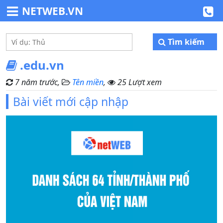
NETWEB.VN
Tìm kiếm
.edu.vn
7 năm trước,
Tên miền
,
25 Lượt xem
Bài viết mới cập nhập