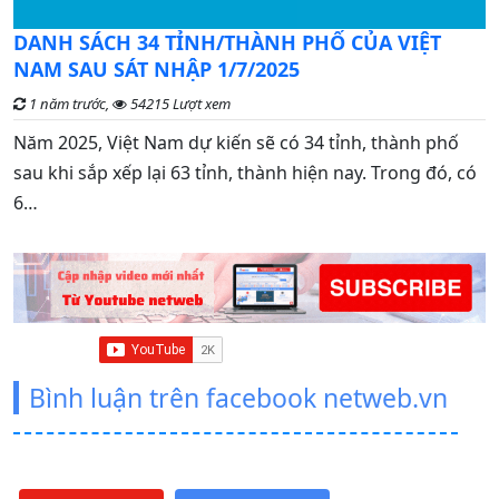
C
DANH SÁCH 34 TỈNH/THÀNH PHỐ CỦA VIỆT
đ
NAM SAU SÁT NHẬP 1/7/2025
1 năm trước,
54215 Lượt xem
G
Năm 2025, Việt Nam dự kiến sẽ có 34 tỉnh, thành phố
n
sau khi sắp xếp lại 63 tỉnh, thành hiện nay. Trong đó, có
t
6…
Bình luận trên facebook netweb.vn