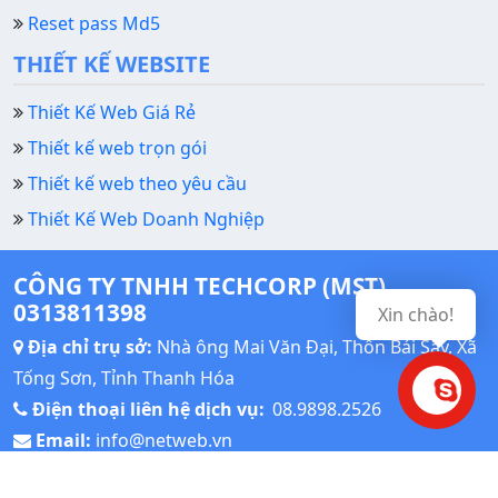
Reset pass Md5
THIẾT KẾ WEBSITE
Thiết Kế Web Giá Rẻ
Thiết kế web trọn gói
Thiết kế web theo yêu cầu
Thiết Kế Web Doanh Nghiệp
CÔNG TY TNHH TECHCORP (MST)
0313811398
Xin chào!
Địa chỉ trụ sở:
Nhà ông Mai Văn Đại, Thôn Bái Sậy, Xã
Tống Sơn, Tỉnh Thanh Hóa
Điện thoại liên hệ dịch vụ:
08.9898.2526
Email:
info@netweb.vn
Thời gian làm việc: Giờ hành chính: Từ thứ Hai đến thứ