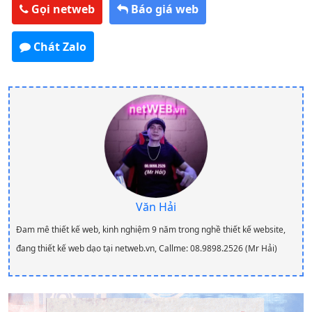
Gọi netweb
Báo giá web
Chát Zalo
Văn Hải
Đam mê thiết kế web, kinh nghiệm 9 năm trong nghề thiết kế website,
đang thiết kế web dạo tại netweb.vn, Callme: 08.9898.2526 (Mr Hải)