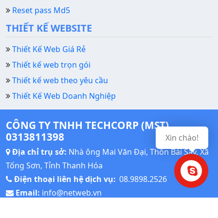
Reset pass Md5
THIẾT KẾ WEBSITE
Thiết Kế Web Giá Rẻ
Thiết kế web trọn gói
Thiết kế web theo yêu cầu
Thiết Kế Web Doanh Nghiệp
CÔNG TY TNHH TECHCORP (MST)
0313811398
Xin chào!
Địa chỉ trụ sở:
Nhà ông Mai Văn Đại, Thôn Bái Sậy, Xã
Tống Sơn, Tỉnh Thanh Hóa
Điện thoại liên hệ dịch vụ:
08.9898.2526
Email:
info@netweb.vn
Thời gian làm việc: Giờ hành chính: Từ thứ Hai đến thứ