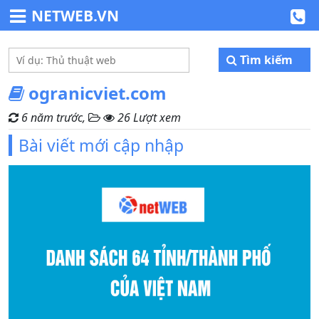
NETWEB.VN
Tìm kiếm
ogranicviet.com
6 năm trước,
26 Lượt xem
Bài viết mới cập nhập