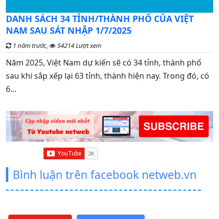
C
DANH SÁCH 34 TỈNH/THÀNH PHỐ CỦA VIỆT
đ
NAM SAU SÁT NHẬP 1/7/2025
1 năm trước,
54214 Lượt xem
G
Năm 2025, Việt Nam dự kiến sẽ có 34 tỉnh, thành phố
n
sau khi sắp xếp lại 63 tỉnh, thành hiện nay. Trong đó, có
t
6…
Bình luận trên facebook netweb.vn