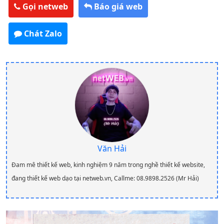
Gọi netweb
Báo giá web
Chát Zalo
Văn Hải
Đam mê thiết kế web, kinh nghiệm 9 năm trong nghề thiết kế website,
đang thiết kế web dạo tại netweb.vn, Callme: 08.9898.2526 (Mr Hải)