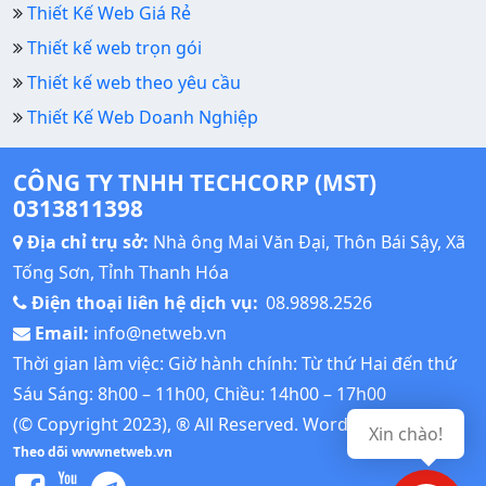
Thiết Kế Web Giá Rẻ
Thiết kế web trọn gói
Thiết kế web theo yêu cầu
Thiết Kế Web Doanh Nghiệp
CÔNG TY TNHH TECHCORP (MST)
0313811398
Địa chỉ trụ sở:
Nhà ông Mai Văn Đại, Thôn Bái Sậy, Xã
Tống Sơn, Tỉnh Thanh Hóa
Điện thoại liên hệ dịch vụ:
08.9898.2526
Email:
info@netweb.vn
Thời gian làm việc: Giờ hành chính: Từ thứ Hai đến thứ
Sáu Sáng: 8h00 – 11h00, Chiều: 14h00 – 17h00
(© Copyright 2023), ® All Reserved.
Wordpress Tutorial
Xin chào!
Theo dõi wwwnetweb.vn