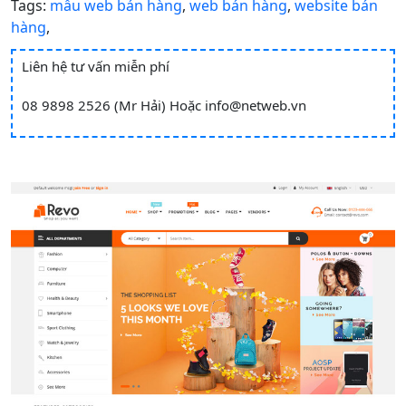
Tags:
mẫu web bán hàng
,
web bán hàng
,
website bán
hàng
,
Liên hệ tư vấn miễn phí
08 9898 2526 (Mr Hải)
Hoặc
info@netweb.vn