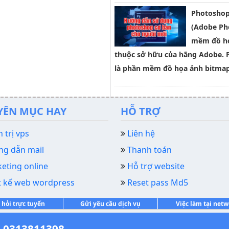
Photoshop
(Adobe Ph
mềm đồ họ
thuộc sở hữu của hãng Adobe.
là phần mềm đồ họa ảnh bitmap
YÊN MỤC HAY
HỖ TRỢ
 trị vps
Liên hệ
g dẫn mail
Thanh toán
eting online
Hỗ trợ website
t kế web wordpress
Reset pass Md5
 hỏi trực tuyến
Gửi yêu cầu dịch vụ
Việc làm tại net