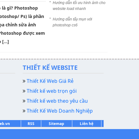
Hướng dẫn tối ưu hình ảnh cho
 là gì? Photoshop
website load nhanh
otoshop/ Ps) là phần
Hướng dẫn tẩy mụn với
a chỉnh sửa ảnh
photoshop cs6
 Photoshop được xem
 […]
THIẾT KẾ WEBSITE
Thiết Kế Web Giá Rẻ
Thiết kế web trọn gói
Thiết kế web theo yêu cầu
Thiết Kế Web Doanh Nghiệp
web.vn
RSS
Sitemap
Liên hệ