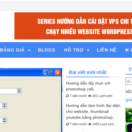
BẢNG GIÁ
BLOGS
HỖ TRỢ
LIÊN HỆ
T
Bài viết mới nhất
Hướng dẫn tẩy mụn với
photoshop cs6,
VD
7 năm trước
261 Lượt xem
giá
Hướng dẫn làm hình đại diện
cho website, thumbnail
youtube bằng photoshop,
7 năm trước
1450 Lượt xem